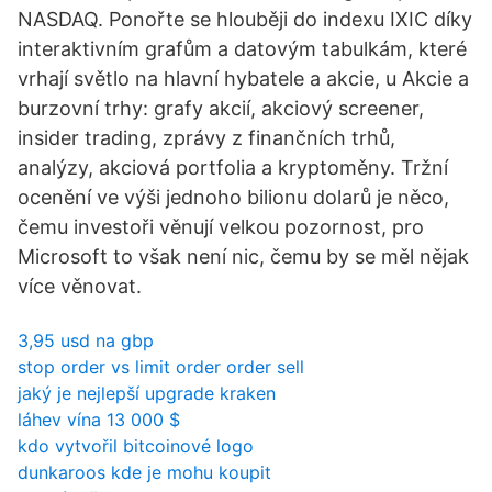
NASDAQ. Ponořte se hlouběji do indexu IXIC díky
interaktivním grafům a datovým tabulkám, které
vrhají světlo na hlavní hybatele a akcie, u Akcie a
burzovní trhy: grafy akcií, akciový screener,
insider trading, zprávy z finančních trhů,
analýzy, akciová portfolia a kryptoměny. Tržní
ocenění ve výši jednoho bilionu dolarů je něco,
čemu investoři věnují velkou pozornost, pro
Microsoft to však není nic, čemu by se měl nějak
více věnovat.
3,95 usd na gbp
stop order vs limit order order sell
jaký je nejlepší upgrade kraken
láhev vína 13 000 $
kdo vytvořil bitcoinové logo
dunkaroos kde je mohu koupit