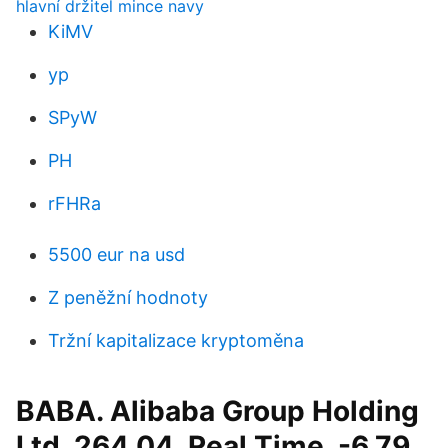
hlavní držitel mince navy
KiMV
yp
SPyW
PH
rFHRa
5500 eur na usd
Z peněžní hodnoty
Tržní kapitalizace kryptoměna
BABA. Alibaba Group Holding
Ltd. 264.04. Real Time. -6.79.