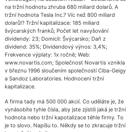
na tržní hodnotu zhruba 680 miliard dolarů. A
tržní hodnota Tesla Inc.? Víc než 800 miliard
dolarů!? Tržní kapitalizace: 185 miliard
švýcarských franků; Počet let navyšování
dividendy: 23; Domicil: Švýcarsko; Daň z
dividend: 35%; Dividendový výnos: 3,4%;
Frekvence výplaty: 1x ročně; Web:
www.novartis.com; Společnost Novartis vznikla
v březnu 1996 sloučením společností Ciba-Geigy
a Sandoz Laboratories. Hodnocení tržní
kapitalizace.
A firma tady má 500 000 akcií. Co uděláte je, že
vynásobíte tyhle čísla, aby jste zjistili jaká je tržní
hodnota nebo tržní kapotalizace téhle firmy. To
je to slovo. Napíšu to. Někdy se to zkracuje tržní