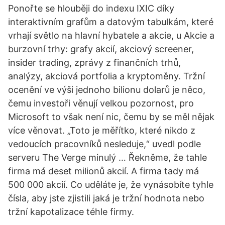
Ponořte se hlouběji do indexu IXIC díky
interaktivním grafům a datovým tabulkám, které
vrhají světlo na hlavní hybatele a akcie, u Akcie a
burzovní trhy: grafy akcií, akciový screener,
insider trading, zprávy z finančních trhů,
analýzy, akciová portfolia a kryptoměny. Tržní
ocenění ve výši jednoho bilionu dolarů je něco,
čemu investoři věnují velkou pozornost, pro
Microsoft to však není nic, čemu by se měl nějak
více věnovat. „Toto je měřítko, které nikdo z
vedoucích pracovníků nesleduje,“ uvedl podle
serveru The Verge minulý … Řekněme, že tahle
firma má deset milionů akcií. A firma tady má
500 000 akcií. Co uděláte je, že vynásobíte tyhle
čísla, aby jste zjistili jaká je tržní hodnota nebo
tržní kapotalizace téhle firmy.