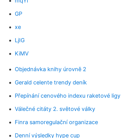
mqYl
GP
xe
LjIG
KiMV
Objednávka knihy úrovně 2
Gerald celente trendy deník
Přepínání cenového indexu raketové ligy
Válečné citáty 2. světové války
Finra samoregulační organizace
Denní výsledky hype cup