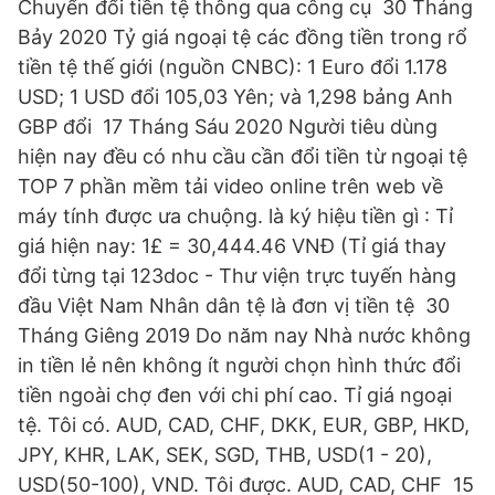
Chuyển đổi tiền tệ thông qua công cụ 30 Tháng
Bảy 2020 Tỷ giá ngoại tệ các đồng tiền trong rổ
tiền tệ thế giới (nguồn CNBC): 1 Euro đổi 1.178
USD; 1 USD đổi 105,03 Yên; và 1,298 bảng Anh
GBP đổi 17 Tháng Sáu 2020 Người tiêu dùng
hiện nay đều có nhu cầu cần đổi tiền từ ngoại tệ
TOP 7 phần mềm tải video online trên web về
máy tính được ưa chuộng. là ký hiệu tiền gì : Tỉ
giá hiện nay: 1£ = 30,444.46 VNĐ (Tỉ giá thay
đổi từng tại 123doc - Thư viện trực tuyến hàng
đầu Việt Nam Nhân dân tệ là đơn vị tiền tệ 30
Tháng Giêng 2019 Do năm nay Nhà nước không
in tiền lẻ nên không ít người chọn hình thức đổi
tiền ngoài chợ đen với chi phí cao. Tỉ giá ngoại
tệ. Tôi có. AUD, CAD, CHF, DKK, EUR, GBP, HKD,
JPY, KHR, LAK, SEK, SGD, THB, USD(1 - 20),
USD(50-100), VND. Tôi được. AUD, CAD, CHF 15