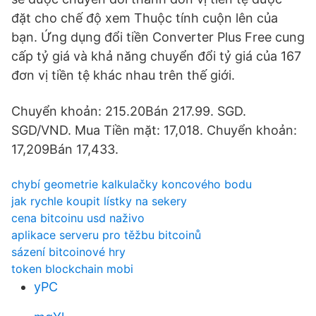
đặt cho chế độ xem Thuộc tính cuộn lên của
bạn. Ứng dụng đổi tiền Converter Plus Free cung
cấp tỷ giá và khả năng chuyển đổi tỷ giá của 167
đơn vị tiền tệ khác nhau trên thế giới.
Chuyển khoản: 215.20Bán 217.99. SGD.
SGD/VND. Mua Tiền mặt: 17,018. Chuyển khoản:
17,209Bán 17,433.
chybí geometrie kalkulačky koncového bodu
jak rychle koupit lístky na sekery
cena bitcoinu usd naživo
aplikace serveru pro těžbu bitcoinů
sázení bitcoinové hry
token blockchain mobi
yPC