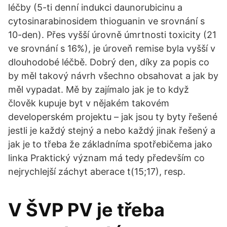
léčby (5-ti denní indukci daunorubicinu a
cytosinarabinosidem thioguanin ve srovnání s
10-den). Přes vyšší úrovně úmrtnosti toxicity (21
ve srovnání s 16%), je úroveň remise byla vyšší v
dlouhodobé léčbě. Dobrý den, díky za popis co
by měl takový návrh všechno obsahovat a jak by
měl vypadat. Mě by zajímalo jak je to když
člověk kupuje byt v nějakém takovém
developerském projektu – jak jsou ty byty řešené
jestli je každý stejný a nebo každý jinak řešený a
jak je to třeba že základníma spotřebičema jako
linka Praktický význam má tedy především co
nejrychlejší záchyt aberace t(15;17), resp.
V ŠVP PV je třeba