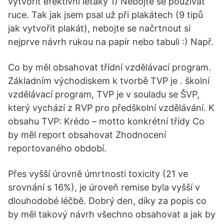
vytvořit efektivní letáky 1) Nebojte se používat
ruce. Tak jak jsem psal už při plakátech (9 tipů
jak vytvořit plakát), nebojte se načrtnout si
nejprve návrh rukou na papír nebo tabuli :) Např.
Co by měl obsahovat třídní vzdělávací program.
Základním východiskem k tvorbě TVP je . školní
vzdělávací program, TVP je v souladu se ŠVP,
který vychází z RVP pro předškolní vzdělávání. K
obsahu TVP: Krédo – motto konkrétní třídy Co
by měl report obsahovat Zhodnocení
reportovaného období.
Přes vyšší úrovně úmrtnosti toxicity (21 ve
srovnání s 16%), je úroveň remise byla vyšší v
dlouhodobé léčbě. Dobrý den, díky za popis co
by měl takový návrh všechno obsahovat a jak by