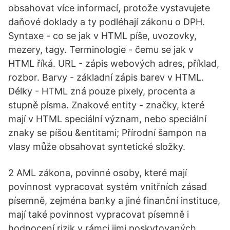
obsahovat více informací, protože vystavujete
daňové doklady a ty podléhají zákonu o DPH.
Syntaxe - co se jak v HTML píše, uvozovky,
mezery, tagy. Terminologie - čemu se jak v
HTML říká. URL - zápis webových adres, příklad,
rozbor. Barvy - základní zápis barev v HTML.
Délky - HTML zná pouze pixely, procenta a
stupně písma. Znakové entity - značky, které
mají v HTML speciální význam, nebo speciální
znaky se píšou &entitami; Přírodní šampon na
vlasy může obsahovat syntetické složky.
2 AML zákona, povinné osoby, které mají
povinnost vypracovat systém vnitřních zásad
písemně, zejména banky a jiné finanční instituce,
mají také povinnost vypracovat písemně i
hodnocení rizik v rámci jimi poskytovaných