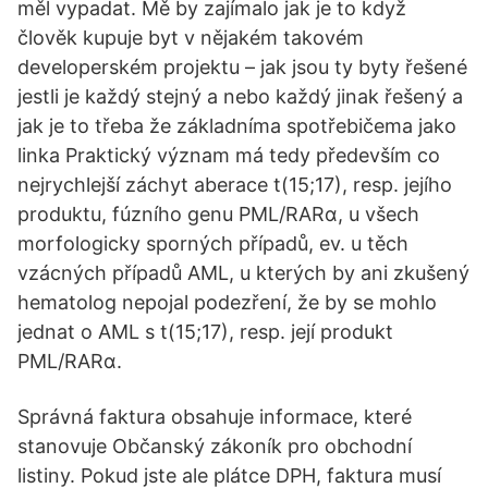
měl vypadat. Mě by zajímalo jak je to když
člověk kupuje byt v nějakém takovém
developerském projektu – jak jsou ty byty řešené
jestli je každý stejný a nebo každý jinak řešený a
jak je to třeba že základníma spotřebičema jako
linka Praktický význam má tedy především co
nejrychlejší záchyt aberace t(15;17), resp. jejího
produktu, fúzního genu PML/RARα, u všech
morfologicky sporných případů, ev. u těch
vzácných případů AML, u kterých by ani zkušený
hematolog nepojal podezření, že by se mohlo
jednat o AML s t(15;17), resp. její produkt
PML/RARα.
Správná faktura obsahuje informace, které
stanovuje Občanský zákoník pro obchodní
listiny. Pokud jste ale plátce DPH, faktura musí