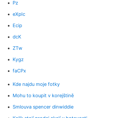
Pz
eXpIc
Ecip
dcK
ZTw
Kygz
faCPx
Kde najdu moje fotky
Mohu to koupit v korejštině
Smlouva spencer dinwiddie