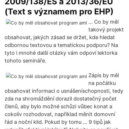
2009/138/ES a 2013/36/EU
(Text s významem pro EHP)
… Co by měl
takový projekt
obsahovat, jakých zásad se držet, kde hledat
odbornou textovou a tematickou podporu? Na
tyto i mnohé další otázky vám odpoví lektorka
tohoto semináře.
Zápis by měl
na počátku
obsahovat informaci o usnášeníschopnosti, tedy
zda na shromáždění dorazil dostatečný počet
členů, aby bylo možné schůzi vůbec konat a
cokoliv rozhodovat, například měnit domovní
řád a noční klid. Pokud by tomu … 9 tipů jak