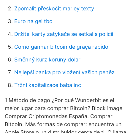
Zpomalit přeskočit marley texty
Euro na gel tbc
Držitel karty zatykače se setkal s policií
Como ganhar bitcoin de graça rapido
Směnný kurz koruny dolar
Nejlepší banka pro vložení vašich peněz
Tržní kapitalizace baba inc
1 Método de pago ¿Por qué Wunderbit es el
mejor lugar para comprar Bitcoin? Block image
Comprar Criptomonedas España. Comprar
Bitcoin. Más formas de comprar: encuentra un
Apple Store o un distribuidor cerca de ti. O llama