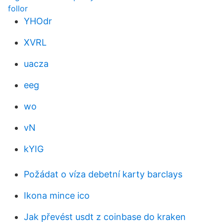
follor
YHOdr
XVRL
uacza
eeg
wo
vN
kYIG
Požádat o víza debetní karty barclays
Ikona mince ico
Jak převést usdt z coinbase do kraken